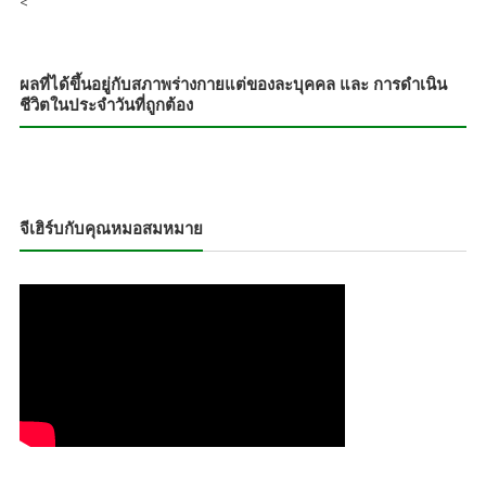
<
ผลที่ได้ขึ้นอยู่กับสภาพร่างกายแต่ของละบุคคล และ การดำเนิน
ชีวิตในประจำวันที่ถูกต้อง
จีเฮิร์บกับคุณหมอสมหมาย