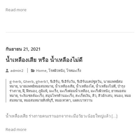
Read more
กันยายน 21, 2021
น้ำเหลืองเสีย หรือ น้ำเหลืองไม่ดี
,
,
admin2
Home
โรคผิวหนัง
โรคมะเร็ง
,
,
,
,
,
,
g-herb
Gherb
gherb1
จีเฮิร์บ
จีเฮิร์บวัน
จีเฮิร์บแคปซูลวัน
นายแพทย์สม
,
,
,
,
,
หมาย
นายแพทย์หมอสมหมาย
น้ำเหลืองเสีย
น้ำเหลืองโต
น้ำเหลืองไม่ดี
บำรุง
,
,
,
,
,
,
,
ร่างกาย
ฝี
ฝีหนอง
ภูมิแพ้
มะเร็ง
มะเร็งต่อมน้ำเหลือง
มะเร็งผิวหนัง
ยาหมอสม
,
,
,
,
,
,
,
หมาย
ระงับเซลล์มะเร็ง
สมุนไพรต้านมะเร็ง
สะเก็ดเงิน
สิว
สิวอักเสบ
หนอง
หมอ
,
,
,
สมหมาย
หมอสมหมายสิงห์บุรี
หมอเทวดา
แผลเบาหวาน
น้ำเหลืองเสีย ร่างกายคนเรานอกจากจะมีอวัยวะน้อยใหญ่แล้ว […]
Read more