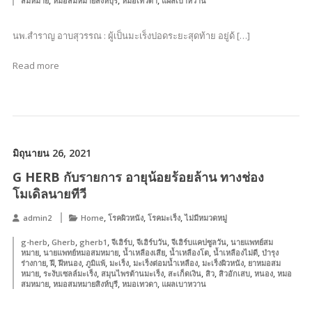
,
,
,
สมหมาย
หมอสมหมายสิงห์บุรี
หมอเทวดา
แผลเบาหวาน
นพ.สำราญ อาบสุวรรณ : ผู้เป็นมะเร็งปอดระยะสุดท้าย อยู่ด้ […]
Read more
มิถุนายน 26, 2021
G HERB กับรายการ อายุน้อยร้อยล้าน ทางช่อง
โมเดิลนายทีวี
,
,
,
admin2
Home
โรคผิวหนัง
โรคมะเร็ง
ไม่มีหมวดหมู่
,
,
,
,
,
,
g-herb
Gherb
gherb1
จีเฮิร์บ
จีเฮิร์บวัน
จีเฮิร์บแคปซูลวัน
นายแพทย์สม
,
,
,
,
,
หมาย
นายแพทย์หมอสมหมาย
น้ำเหลืองเสีย
น้ำเหลืองโต
น้ำเหลืองไม่ดี
บำรุง
,
,
,
,
,
,
,
ร่างกาย
ฝี
ฝีหนอง
ภูมิแพ้
มะเร็ง
มะเร็งต่อมน้ำเหลือง
มะเร็งผิวหนัง
ยาหมอสม
,
,
,
,
,
,
,
หมาย
ระงับเซลล์มะเร็ง
สมุนไพรต้านมะเร็ง
สะเก็ดเงิน
สิว
สิวอักเสบ
หนอง
หมอ
,
,
,
สมหมาย
หมอสมหมายสิงห์บุรี
หมอเทวดา
แผลเบาหวาน