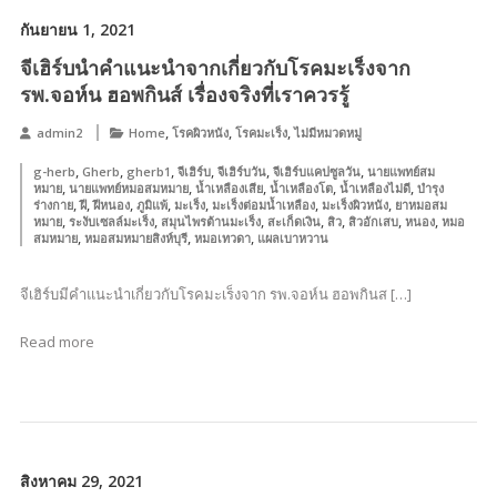
กันยายน 1, 2021
จีเฮิร์บนำคำแนะนำจากเกี่ยวกับโรคมะเร็งจาก
รพ.จอห์น ฮอพกินส์ เรื่องจริงที่เราควรรู้
,
,
,
admin2
Home
โรคผิวหนัง
โรคมะเร็ง
ไม่มีหมวดหมู่
,
,
,
,
,
,
g-herb
Gherb
gherb1
จีเฮิร์บ
จีเฮิร์บวัน
จีเฮิร์บแคปซูลวัน
นายแพทย์สม
,
,
,
,
,
หมาย
นายแพทย์หมอสมหมาย
น้ำเหลืองเสีย
น้ำเหลืองโต
น้ำเหลืองไม่ดี
บำรุง
,
,
,
,
,
,
,
ร่างกาย
ฝี
ฝีหนอง
ภูมิแพ้
มะเร็ง
มะเร็งต่อมน้ำเหลือง
มะเร็งผิวหนัง
ยาหมอสม
,
,
,
,
,
,
,
หมาย
ระงับเซลล์มะเร็ง
สมุนไพรต้านมะเร็ง
สะเก็ดเงิน
สิว
สิวอักเสบ
หนอง
หมอ
,
,
,
สมหมาย
หมอสมหมายสิงห์บุรี
หมอเทวดา
แผลเบาหวาน
จีเฮิร์บมีคำแนะนำเกี่ยวกับโรคมะเร็งจาก รพ.จอห์น ฮอพกินส […]
Read more
สิงหาคม 29, 2021