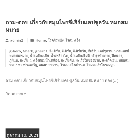
ถาม-ตอบ เกี่ยวกับสมุนไพรจีเฮิร์บแคปซูลวัน หมอสม
หมาย
,
,
admin2
Home
โรคผิวหนัง
โรคมะเร็ง
,
,
,
,
,
,
,
g-herb
Gherb
gherb1
จี-เฮิร์บ
จีเฮิร์บ
จีเฮิร์บวัน
จีเฮิร์บแคปซูลวัน
นายแพทย์
,
,
,
,
,
,
หมอสมหมาย
น้ำเหลืองเสีย
น้ำเหลืองโต
น้ำเหลืองไม่ดี
บำรุงร่างกาย
ฝีหนอง
,
,
,
,
,
,
ภูมิแพ้
มะเร็ง
มะเร็งต่อมน้ำเหลือง
มะเร็งตับ
มะเร็งในช่องปาก
สะเก็ดเงิน
หมอสม
,
,
,
หมาย ทองประเสริฐ
แผลเบาหวาน
โรคมะเร็งเต้านม
โรคมะเร็งโพรงจมูก
ถาม-ตอบ เกี่ยวกับสมุนไพรจีเฮิร์บแคปซูลวัน หมอสมหมาย ทอง […]
Read more
ตุลาคม 10, 2021