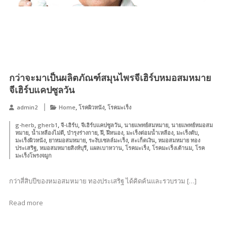
กว่าจะมาเป็นผลิตภัณฑ์สมุนไพรจีเฮิร์บหมอสมหมาย
จีเฮิร์บแคปซูลวัน
,
,
admin2
Home
โรคผิวหนัง
โรคมะเร็ง
,
,
,
,
,
g-herb
gherb1
จี-เฮิร์บ
จีเฮิร์บแคปซูลวัน
นายแพทย์สมหมาย
นายแพทย์หมอสม
,
,
,
,
,
,
,
หมาย
น้ำเหลืองไม่ดี
บำรุงร่างกาย
ฝี
ฝีหนอง
มะเร็งต่อมน้ำเหลือง
มะเร็งตับ
,
,
,
,
มะเร็งผิวหนัง
ยาหมอสมหมาย
ระงับเซลล์มะเร็ง
สะเก็ดเงิน
หมอสมหมาย ทอง
,
,
,
,
,
ประเสริฐ
หมอสมหมายสิงห์บุรี
แผลเบาหวาน
โรคมะเร็ง
โรคมะเร็งเต้านม
โรค
มะเร็งโพรงจมูก
กว่าสี่สิบปีของหมอสมหมาย ทองประเสริฐ ได้คิดค้นและรวบรวม […]
Read more