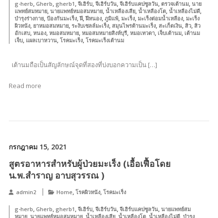
,
,
,
,
,
,
,
g-herb
Gherb
gherb1
จีเฮิร์บ
จีเฮิร์บวัน
จีเฮิร์บแคปซูลวัน
ตรวจเต้านม
นาย
,
,
,
,
,
แพทย์สมหมาย
นายแพทย์หมอสมหมาย
น้ำเหลืองเสีย
น้ำเหลืองโต
น้ำเหลืองไม่ดี
,
,
,
,
,
,
,
บำรุงร่างกาย
ป้องกันมะเร็ง
ฝี
ฝีหนอง
ภูมิแพ้
มะเร็ง
มะเร็งต่อมน้ำเหลือง
มะเร็ง
,
,
,
,
,
,
ผิวหนัง
ยาหมอสมหมาย
ระงับเซลล์มะเร็ง
สมุนไพรต้านมะเร็ง
สะเก็ดเงิน
สิว
สิว
,
,
,
,
,
,
อักเสบ
หนอง
หมอสมหมาย
หมอสมหมายสิงห์บุรี
หมอเทวดา
เจ็บเต้านม
เต้านม
,
,
,
เจ็บ
แผลเบาหวาน
โรคมะเร็ง
โรคมะเร็งเต้านม
เต้านมถือเป็นสัญลักษณ์จุดที่สองที่บ่งบอกความเป็น […]
Read more
กรกฎาคม 15, 2021
สูตรอาหารสำหรับผู้ป่วยมะเร็ง (เอื้อเฟื้อโดย
น.พ.สำราญ อาบสุวรรณ )
,
,
admin2
Home
โรคผิวหนัง
โรคมะเร็ง
,
,
,
,
,
,
g-herb
Gherb
gherb1
จีเฮิร์บ
จีเฮิร์บวัน
จีเฮิร์บแคปซูลวัน
นายแพทย์สม
,
,
,
,
,
หมาย
นายแพทย์หมอสมหมาย
น้ำเหลืองเสีย
น้ำเหลืองโต
น้ำเหลืองไม่ดี
บำรุง