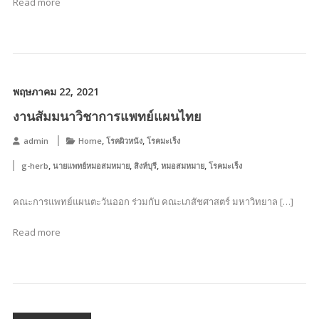
Read more
พฤษภาคม 22, 2021
งานสัมมนาวิชาการแพทย์แผนไทย
,
,
admin
Home
โรคผิวหนัง
โรคมะเร็ง
,
,
,
,
g-herb
นายแพทย์หมอสมหมาย
สิงห์บุรี
หมอสมหมาย
โรคมะเร็ง
คณะการแพทย์แผนตะวันออก ร่วมกับ คณะเภสัชศาสตร์ มหาวิทยาล […]
Read more