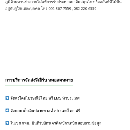
ภูมิต้านทานร่างกายไม่แพ้การรับประทานยาต้มสมุนไพร *ผลลัพธ์ที่ได้ขึ้น
อยู่กับผู้ใช้แต่ละบุคคล โทร 092-367-7559 , 082-220-6559
การบริการจัดส่งจีเฮิร์บ หมอสมหมาย
จัดส่งโดยไปรษณีย์ไทย ฟรี EMS ทั่วประเทศ
จัดแบบ เก็บเงินปลายทาง ทั่วประเทศไทย ฟรี
ในเขต กทม. ยินดีรับบัตรเครดิต/บัตรเดบิต สอบถามข้อมูล