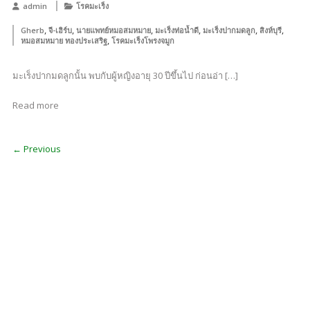
admin
โรคมะเร็ง
,
,
,
,
,
,
Gherb
จี-เฮิร์บ
นายแพทย์หมอสมหมาย
มะเร็งท่อน้ำดี
มะเร็งปากมดลูก
สิงห์บุรี
,
หมอสมหมาย ทองประเสริฐ
โรคมะเร็งโพรงจมูก
มะเร็งปากมดลูกนั้น พบกับผู้หญิงอายุ 30 ปีขึ้นไป ก่อนอ่า […]
Read more
← Previous