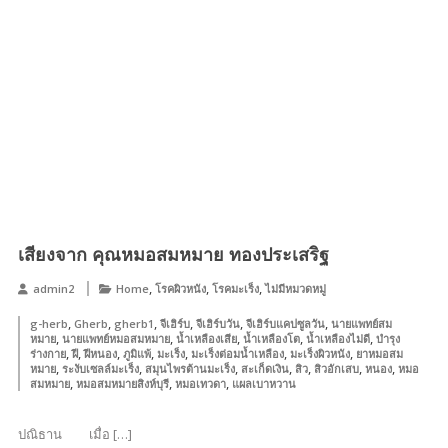
เสียงจาก คุณหมอสมหมาย ทองประเสริฐ
,
,
,
admin2
Home
โรคผิวหนัง
โรคมะเร็ง
ไม่มีหมวดหมู่
,
,
,
,
,
,
g-herb
Gherb
gherb1
จีเฮิร์บ
จีเฮิร์บวัน
จีเฮิร์บแคปซูลวัน
นายแพทย์สม
,
,
,
,
,
หมาย
นายแพทย์หมอสมหมาย
น้ำเหลืองเสีย
น้ำเหลืองโต
น้ำเหลืองไม่ดี
บำรุง
,
,
,
,
,
,
,
ร่างกาย
ฝี
ฝีหนอง
ภูมิแพ้
มะเร็ง
มะเร็งต่อมน้ำเหลือง
มะเร็งผิวหนัง
ยาหมอสม
,
,
,
,
,
,
,
หมาย
ระงับเซลล์มะเร็ง
สมุนไพรต้านมะเร็ง
สะเก็ดเงิน
สิว
สิวอักเสบ
หนอง
หมอ
,
,
,
สมหมาย
หมอสมหมายสิงห์บุรี
หมอเทวดา
แผลเบาหวาน
ปณิธาน เมื่อ […]