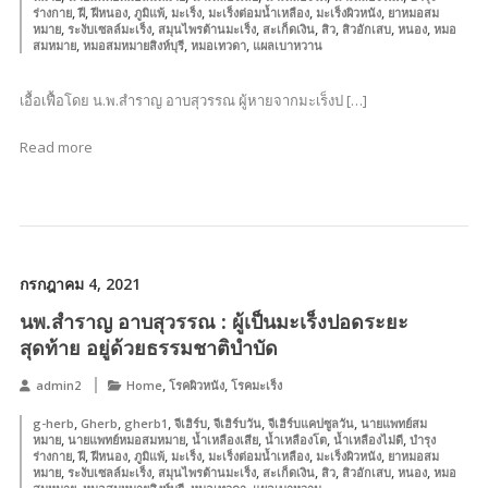
,
,
,
,
,
,
,
ร่างกาย
ฝี
ฝีหนอง
ภูมิแพ้
มะเร็ง
มะเร็งต่อมน้ำเหลือง
มะเร็งผิวหนัง
ยาหมอสม
,
,
,
,
,
,
,
หมาย
ระงับเซลล์มะเร็ง
สมุนไพรต้านมะเร็ง
สะเก็ดเงิน
สิว
สิวอักเสบ
หนอง
หมอ
,
,
,
สมหมาย
หมอสมหมายสิงห์บุรี
หมอเทวดา
แผลเบาหวาน
เอื้อเฟื้อโดย น.พ.สำราญ อาบสุวรรณ ผู้หายจากมะเร็งป […]
Read more
กรกฎาคม 4, 2021
นพ.สำราญ อาบสุวรรณ : ผู้เป็นมะเร็งปอดระยะ
สุดท้าย อยู่ด้วยธรรมชาติบำบัด
,
,
admin2
Home
โรคผิวหนัง
โรคมะเร็ง
,
,
,
,
,
,
g-herb
Gherb
gherb1
จีเฮิร์บ
จีเฮิร์บวัน
จีเฮิร์บแคปซูลวัน
นายแพทย์สม
,
,
,
,
,
หมาย
นายแพทย์หมอสมหมาย
น้ำเหลืองเสีย
น้ำเหลืองโต
น้ำเหลืองไม่ดี
บำรุง
,
,
,
,
,
,
,
ร่างกาย
ฝี
ฝีหนอง
ภูมิแพ้
มะเร็ง
มะเร็งต่อมน้ำเหลือง
มะเร็งผิวหนัง
ยาหมอสม
,
,
,
,
,
,
,
หมาย
ระงับเซลล์มะเร็ง
สมุนไพรต้านมะเร็ง
สะเก็ดเงิน
สิว
สิวอักเสบ
หนอง
หมอ