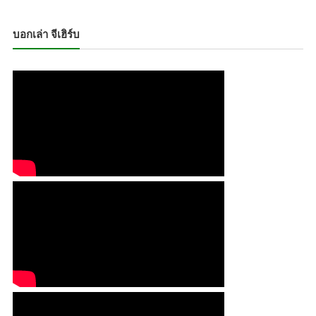
บอกเล่า จีเฮิร์บ