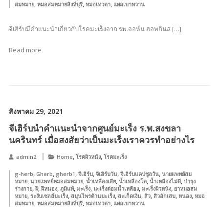
,
,
,
สมหมาย
หมอสมหมายสิงห์บุรี
หมอเทวดา
แผลเบาหวาน
จีเฮิร์บมีคำแนะนำเกี่ยวกับโรคมะเร็งจาก รพ.จอห์น ฮอพกินส […]
Read more
สิงหาคม 29, 2021
จีเฮิร์บนำคำแนะนำจากศูนย์มะเร็ง ร.พ.สงขลา
นครินทร์ เมื่อสงสัยว่าเป็นมะเร็งเราควรทำอย่างไร
,
,
admin2
Home
โรคผิวหนัง
โรคมะเร็ง
,
,
,
,
,
,
g-herb
Gherb
gherb1
จีเฮิร์บ
จีเฮิร์บวัน
จีเฮิร์บแคปซูลวัน
นายแพทย์สม
,
,
,
,
,
หมาย
นายแพทย์หมอสมหมาย
น้ำเหลืองเสีย
น้ำเหลืองโต
น้ำเหลืองไม่ดี
บำรุง
,
,
,
,
,
,
,
ร่างกาย
ฝี
ฝีหนอง
ภูมิแพ้
มะเร็ง
มะเร็งต่อมน้ำเหลือง
มะเร็งผิวหนัง
ยาหมอสม
,
,
,
,
,
,
,
หมาย
ระงับเซลล์มะเร็ง
สมุนไพรต้านมะเร็ง
สะเก็ดเงิน
สิว
สิวอักเสบ
หนอง
หมอ
,
,
,
สมหมาย
หมอสมหมายสิงห์บุรี
หมอเทวดา
แผลเบาหวาน