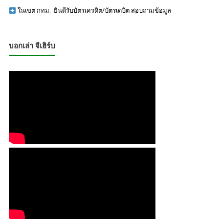
ในเขต กทม. ยินดีรับบัตรเครดิต/บัตรเดบิต สอบถามข้อมูล
บอกเล่า จีเฮิร์บ