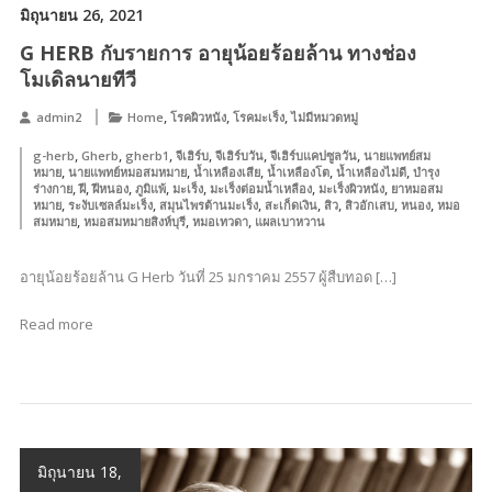
มิถุนายน 26, 2021
G HERB กับรายการ อายุน้อยร้อยล้าน ทางช่อง
โมเดิลนายทีวี
,
,
,
admin2
Home
โรคผิวหนัง
โรคมะเร็ง
ไม่มีหมวดหมู่
,
,
,
,
,
,
g-herb
Gherb
gherb1
จีเฮิร์บ
จีเฮิร์บวัน
จีเฮิร์บแคปซูลวัน
นายแพทย์สม
,
,
,
,
,
หมาย
นายแพทย์หมอสมหมาย
น้ำเหลืองเสีย
น้ำเหลืองโต
น้ำเหลืองไม่ดี
บำรุง
,
,
,
,
,
,
,
ร่างกาย
ฝี
ฝีหนอง
ภูมิแพ้
มะเร็ง
มะเร็งต่อมน้ำเหลือง
มะเร็งผิวหนัง
ยาหมอสม
,
,
,
,
,
,
,
หมาย
ระงับเซลล์มะเร็ง
สมุนไพรต้านมะเร็ง
สะเก็ดเงิน
สิว
สิวอักเสบ
หนอง
หมอ
,
,
,
สมหมาย
หมอสมหมายสิงห์บุรี
หมอเทวดา
แผลเบาหวาน
อายุน้อยร้อยล้าน G Herb วันที่ 25 มกราคม 2557 ผู้สืบทอด […]
Read more
มิถุนายน 18,