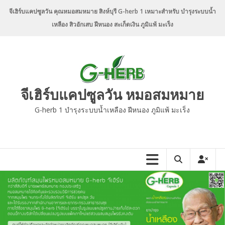
Skip
จีเฮิร์บแคปซูลวัน คุณหมอสมหมาย สิงห์บุรี G-herb 1 เหมาะสำหรับ บำรุงระบบน้ำ
to
เหลือง สิวอักเสบ ฝีหนอง สะเก็ดเงิน ภูมิแพ้ มะเร็ง
content
จีเฮิร์บแคปซูลวัน หมอสมหมาย
G-herb 1 บำรุงระบบน้ำเหลือง ฝีหนอง ภูมิแพ้ มะเร็ง