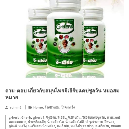
ถาม-ตอบ เกี่ยวกับสมุนไพรจีเฮิร์บแคปซูลวัน หมอสม
หมาย
,
,
admin2
Home
โรคผิวหนัง
โรคมะเร็ง
,
,
,
,
,
,
,
g-herb
Gherb
gherb1
จี-เฮิร์บ
จีเฮิร์บ
จีเฮิร์บวัน
จีเฮิร์บแคปซูลวัน
นายแพทย์
,
,
,
,
,
,
หมอสมหมาย
น้ำเหลืองเสีย
น้ำเหลืองโต
น้ำเหลืองไม่ดี
บำรุงร่างกาย
ฝีหนอง
,
,
,
,
,
,
ภูมิแพ้
มะเร็ง
มะเร็งต่อมน้ำเหลือง
มะเร็งตับ
มะเร็งในช่องปาก
สะเก็ดเงิน
หมอสม