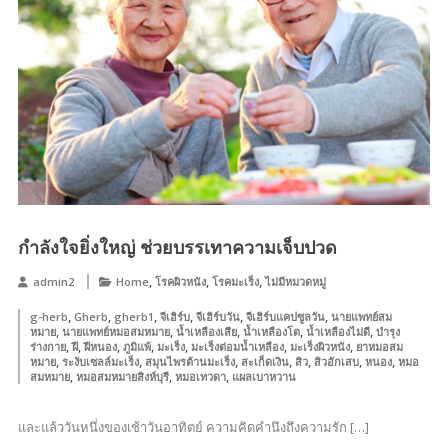
กำลังใจยิ่งใหญ่ ช่วยบรรเทาความเจ็บปวด
,
,
,
admin2
Home
โรคผิวหนัง
โรคมะเร็ง
ไม่มีหมวดหมู่
,
,
,
,
,
,
g-herb
Gherb
gherb1
จีเฮิร์บ
จีเฮิร์บวัน
จีเฮิร์บแคปซูลวัน
นายแพทย์สม
,
,
,
,
,
หมาย
นายแพทย์หมอสมหมาย
น้ำเหลืองเสีย
น้ำเหลืองโต
น้ำเหลืองไม่ดี
บำรุง
,
,
,
,
,
,
,
ร่างกาย
ฝี
ฝีหนอง
ภูมิแพ้
มะเร็ง
มะเร็งต่อมน้ำเหลือง
มะเร็งผิวหนัง
ยาหมอสม
,
,
,
,
,
,
,
หมาย
ระงับเซลล์มะเร็ง
สมุนไพรต้านมะเร็ง
สะเก็ดเงิน
สิว
สิวอักเสบ
หนอง
หมอ
,
,
,
สมหมาย
หมอสมหมายสิงห์บุรี
หมอเทวดา
แผลเบาหวาน
และแล้ววันหนึ่งของเช้าวันอาทิตย์ ความคิดคำนึงถึงความรัก […]