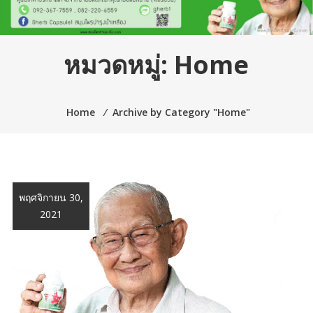
หมวดหมู่:
Home
Home
⁄
Archive by Category "Home"
พฤศจิกายน 30,
2021