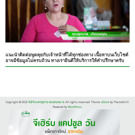
แนะนำติดต่อพูดคุยกับเจ้าหน้าที่ได้ทุกช่องทาง เนื้อหาบนเว็บไซต์
อาจมีข้อมูลไม่ครบถ้วน ทางเรายินดีให้บริการให้คำปรึกษาครับ
Copyright © 2026
จีเฮิร์บแคปซูลวัน หมอสมหมาย
. All rights reserved. Theme:
eStore
by ThemeGrill.
Powered by
WordPress
.