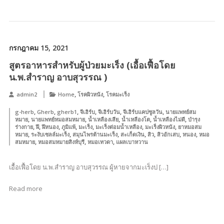
กรกฎาคม 15, 2021
สูตรอาหารสำหรับผู้ป่วยมะเร็ง (เอื้อเฟื้อโดย
น.พ.สำราญ อาบสุวรรณ )
,
,
admin2
Home
โรคผิวหนัง
โรคมะเร็ง
,
,
,
,
,
,
g-herb
Gherb
gherb1
จีเฮิร์บ
จีเฮิร์บวัน
จีเฮิร์บแคปซูลวัน
นายแพทย์สม
,
,
,
,
,
หมาย
นายแพทย์หมอสมหมาย
น้ำเหลืองเสีย
น้ำเหลืองโต
น้ำเหลืองไม่ดี
บำรุง
,
,
,
,
,
,
,
ร่างกาย
ฝี
ฝีหนอง
ภูมิแพ้
มะเร็ง
มะเร็งต่อมน้ำเหลือง
มะเร็งผิวหนัง
ยาหมอสม
,
,
,
,
,
,
,
หมาย
ระงับเซลล์มะเร็ง
สมุนไพรต้านมะเร็ง
สะเก็ดเงิน
สิว
สิวอักเสบ
หนอง
หมอ
,
,
,
สมหมาย
หมอสมหมายสิงห์บุรี
หมอเทวดา
แผลเบาหวาน
เอื้อเฟื้อโดย น.พ.สำราญ อาบสุวรรณ ผู้หายจากมะเร็งป […]
Read more