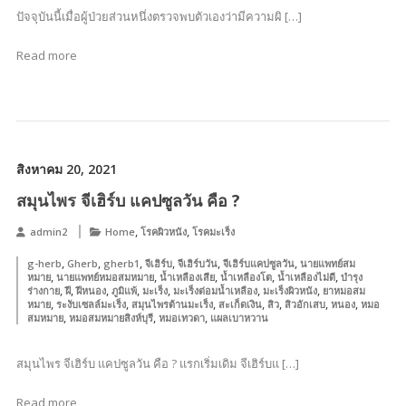
ปัจจุบันนี้เมื่อผู้ป่วยส่วนหนึ่งตรวจพบตัวเองว่ามีความผิ […]
Read more
สิงหาคม 20, 2021
สมุนไพร จีเฮิร์บ แคปซูลวัน คือ ?
,
,
admin2
Home
โรคผิวหนัง
โรคมะเร็ง
,
,
,
,
,
,
g-herb
Gherb
gherb1
จีเฮิร์บ
จีเฮิร์บวัน
จีเฮิร์บแคปซูลวัน
นายแพทย์สม
,
,
,
,
,
หมาย
นายแพทย์หมอสมหมาย
น้ำเหลืองเสีย
น้ำเหลืองโต
น้ำเหลืองไม่ดี
บำรุง
,
,
,
,
,
,
,
ร่างกาย
ฝี
ฝีหนอง
ภูมิแพ้
มะเร็ง
มะเร็งต่อมน้ำเหลือง
มะเร็งผิวหนัง
ยาหมอสม
,
,
,
,
,
,
,
หมาย
ระงับเซลล์มะเร็ง
สมุนไพรต้านมะเร็ง
สะเก็ดเงิน
สิว
สิวอักเสบ
หนอง
หมอ
,
,
,
สมหมาย
หมอสมหมายสิงห์บุรี
หมอเทวดา
แผลเบาหวาน
สมุนไพร จีเฮิร์บ แคปซูลวัน คือ ? แรกเริ่มเดิม จีเฮิร์บแ […]
Read more