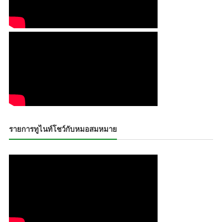
รายการทูไนท์โชว์กับหมอสมหมาย