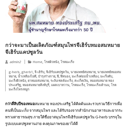
กว่าจะมาเป็นผลิตภัณฑ์สมุนไพรจีเฮิร์บหมอสมหมาย
จีเฮิร์บแคปซูลวัน
,
,
admin2
Home
โรคผิวหนัง
โรคมะเร็ง
,
,
,
,
,
g-herb
gherb1
จี-เฮิร์บ
จีเฮิร์บแคปซูลวัน
นายแพทย์สมหมาย
นายแพทย์หมอสม
,
,
,
,
,
,
,
หมาย
น้ำเหลืองไม่ดี
บำรุงร่างกาย
ฝี
ฝีหนอง
มะเร็งต่อมน้ำเหลือง
มะเร็งตับ
,
,
,
,
มะเร็งผิวหนัง
ยาหมอสมหมาย
ระงับเซลล์มะเร็ง
สะเก็ดเงิน
หมอสมหมาย ทอง
,
,
,
,
,
ประเสริฐ
หมอสมหมายสิงห์บุรี
แผลเบาหวาน
โรคมะเร็ง
โรคมะเร็งเต้านม
โรค
มะเร็งโพรงจมูก
กว่าสี่สิบปีของหมอ
สมหมาย ทองประเสริฐ ได้คิดค้นและรวบรวมวิธีการเพื่อ
คนที่เป็นมะเร็ง จากสมุนไพร และได้รับรองจากสำนักงานอาหารและยากระ
ทรวงสาธารณสุข ภายใต้ชื่อยาสมุนไพรจีเฮิร์บแคปซูลวัน G-herb บรรจุใน
รูปแบบแคปซูลทานง่าย คงคุณภาพของยาได้ดี