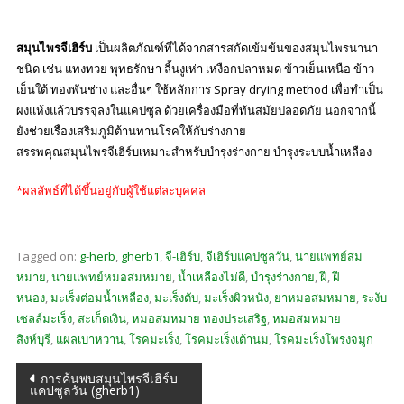
สมุนไพรจีเฮิร์บ
เป็นผลิตภัณฑ์ที่ได้จากสารสกัดเข้มข้นของสมุนไพรนานา
ชนิด เช่น แทงทวย พุทธรักษา ลิ้นงูเห่า เหงือกปลาหมด ข้าวเย็นเหนือ ข้าว
เย็นใต้ ทองพันช่าง และอื่นๆ ใช้หลักการ Spray drying method เพื่อทำเป็น
ผงแห้งแล้วบรรจุลงในแคปซูล ด้วยเครื่องมือที่ทันสมัยปลอดภัย นอกจากนี้
ยังช่วยเรื่องเสริมภูมิต้านทานโรคให้กับร่างกาย
สรรพคุณสมุนไพรจีเฮิร์บเหมาะสำหรับบำรุงร่างกาย บำรุงระบบน้ำเหลือง
*ผลลัพธ์ที่ได้ขึ้นอยู่กับผู้ใช้แต่ละบุคคล
Tagged on:
g-herb
,
gherb1
,
จี-เฮิร์บ
,
จีเฮิร์บแคปซูลวัน
,
นายแพทย์สม
หมาย
,
นายแพทย์หมอสมหมาย
,
น้ำเหลืองไม่ดี
,
บำรุงร่างกาย
,
ฝี
,
ฝี
หนอง
,
มะเร็งต่อมน้ำเหลือง
,
มะเร็งตับ
,
มะเร็งผิวหนัง
,
ยาหมอสมหมาย
,
ระงับ
เซลล์มะเร็ง
,
สะเก็ดเงิน
,
หมอสมหมาย ทองประเสริฐ
,
หมอสมหมาย
สิงห์บุรี
,
แผลเบาหวาน
,
โรคมะเร็ง
,
โรคมะเร็งเต้านม
,
โรคมะเร็งโพรงจมูก
แนะแนว
การค้นพบสมุนไพรจีเฮิร์บ
แคปซูลวัน (gherb1)