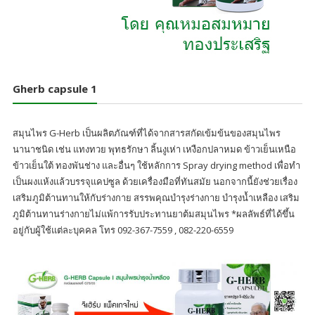
Gherb capsule 1
สมุนไพร G-Herb เป็นผลิตภัณฑ์ที่ได้จากสารสกัดเข้มข้นของสมุนไพร
นานาชนิด เช่น แทงทวย พุทธรักษา ลิ้นงูเห่า เหงือกปลาหมด ข้าวเย็นเหนือ
ข้าวเย็นใต้ ทองพันช่าง และอื่นๆ ใช้หลักการ Spray drying method เพื่อทำ
เป็นผงแห้งแล้วบรรจุแคปซูล ด้วยเครื่องมือที่ทันสมัย นอกจากนี้ยังช่วยเรื่อง
เสริมภูมิต้านทานให้กับร่างกาย สรรพคุณบำรุงร่างกาย บำรุงน้ำเหลือง เสริม
ภูมิต้านทานร่างกายไม่แพ้การรับประทานยาต้มสมุนไพร *ผลลัพธ์ที่ได้ขึ้น
อยู่กับผู้ใช้แต่ละบุคคล โทร 092-367-7559 , 082-220-6559