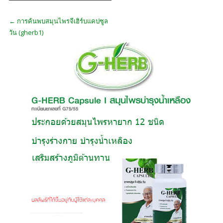
เรื่อง
←
การค้นพบสมุนไพรจีเฮิร์บแคปซูล
วัน (gherb1)