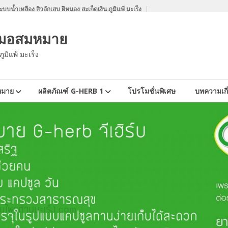
บน้ำเหลือง สิวอักเสบ ฝีหนอง สะเก็ดเงิน ภูมิแพ้ มะเร็ง
 หมอสมหมาย
ูมิแพ้ มะเร็ง
หมาย
ผลิตภัณฑ์ G-HERB 1
โปรโมชั่นพิเศษ
บทความเกี่