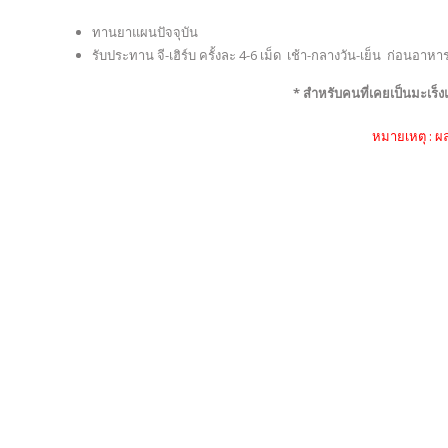
ทานยาแผนปัจจุบัน
รับประทาน จี-เฮิร์บ ครั้งละ 4-6 เม็ด เช้า-กลางวัน-เย็น ก่อนอาห
* สำหรับคนที่เคยเป็นมะเร็งแ
หมายเหตุ : ผ