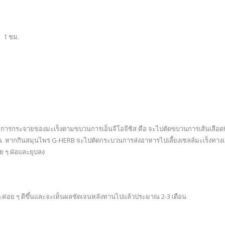
อ 1 ชม.
วบคุมการกระจายของมะเร็งตามขบวนการเอ็นจีโอจีซิส คือ จะไปตัดขบวนการเส้นเลือดท
็ง 5 เส้น หากกินสมุนไพร G-HERB จะไปตัดกระบวนการส่งอาหารไปเลี้ยงเซลล์มะเร็งทางเ
อย ๆ ฝ่อและยุบลง
ค่อย ๆ ดีขึ้นและจะเห็นผลชัดเจนหลังทานไปแล้วประมาณ 2-3 เดือน