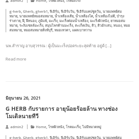
,
,
admin2
Home
โรคผิวหนัง
โรคมะเร็ง
,
,
,
,
,
,
g-herb
Gherb
gherb1
จีเฮิร์บ
จีเฮิร์บวัน
จีเฮิร์บแคปซูลวัน
นายแพทย์สม
,
,
,
,
,
หมาย
นายแพทย์หมอสมหมาย
น้ำเหลืองเสีย
น้ำเหลืองโต
น้ำเหลืองไม่ดี
บำรุง
,
,
,
,
,
,
,
ร่างกาย
ฝี
ฝีหนอง
ภูมิแพ้
มะเร็ง
มะเร็งต่อมน้ำเหลือง
มะเร็งผิวหนัง
ยาหมอสม
,
,
,
,
,
,
,
หมาย
ระงับเซลล์มะเร็ง
สมุนไพรต้านมะเร็ง
สะเก็ดเงิน
สิว
สิวอักเสบ
หนอง
หมอ
,
,
,
สมหมาย
หมอสมหมายสิงห์บุรี
หมอเทวดา
แผลเบาหวาน
นพ.สำราญ อาบสุวรรณ : ผู้เป็นมะเร็งปอดระยะสุดท้าย อยู่ด้ […]
Read more
มิถุนายน 26, 2021
G HERB กับรายการ อายุน้อยร้อยล้าน ทางช่อง
โมเดิลนายทีวี
,
,
,
admin2
Home
โรคผิวหนัง
โรคมะเร็ง
ไม่มีหมวดหมู่
,
,
,
,
,
,
g-herb
Gherb
gherb1
จีเฮิร์บ
จีเฮิร์บวัน
จีเฮิร์บแคปซูลวัน
นายแพทย์สม