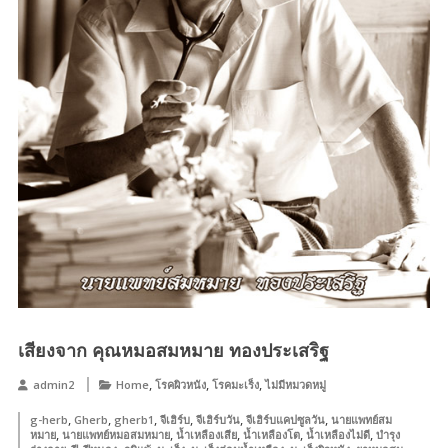
เสียงจาก คุณหมอสมหมาย ทองประเสริฐ
,
,
,
admin2
Home
โรคผิวหนัง
โรคมะเร็ง
ไม่มีหมวดหมู่
,
,
,
,
,
,
g-herb
Gherb
gherb1
จีเฮิร์บ
จีเฮิร์บวัน
จีเฮิร์บแคปซูลวัน
นายแพทย์สม
,
,
,
,
,
หมาย
นายแพทย์หมอสมหมาย
น้ำเหลืองเสีย
น้ำเหลืองโต
น้ำเหลืองไม่ดี
บำรุง