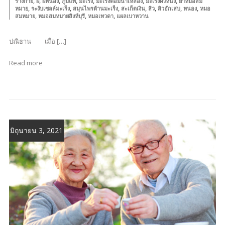
,
,
,
,
,
,
,
ร่างกาย
ฝี
ฝีหนอง
ภูมิแพ้
มะเร็ง
มะเร็งต่อมน้ำเหลือง
มะเร็งผิวหนัง
ยาหมอสม
,
,
,
,
,
,
,
หมาย
ระงับเซลล์มะเร็ง
สมุนไพรต้านมะเร็ง
สะเก็ดเงิน
สิว
สิวอักเสบ
หนอง
หมอ
,
,
,
สมหมาย
หมอสมหมายสิงห์บุรี
หมอเทวดา
แผลเบาหวาน
ปณิธาน เมื่อ […]
Read more
มิถุนายน 3, 2021