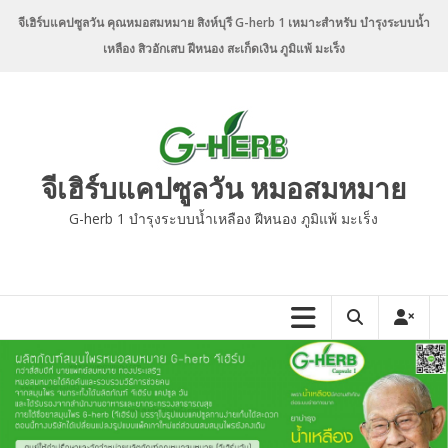
Skip
จีเฮิร์บแคปซูลวัน คุณหมอสมหมาย สิงห์บุรี G-herb 1 เหมาะสำหรับ บำรุงระบบน้ำ
to
เหลือง สิวอักเสบ ฝีหนอง สะเก็ดเงิน ภูมิแพ้ มะเร็ง
content
จีเฮิร์บแคปซูลวัน หมอสมหมาย
G-herb 1 บำรุงระบบน้ำเหลือง ฝีหนอง ภูมิแพ้ มะเร็ง