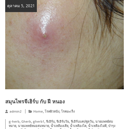
ตุลาคม 5, 2021
สมุนไพรจีเฮิร์บ กับ ฝี หนอง
,
,
admin2
Home
โรคผิวหนัง
โรคมะเร็ง
,
,
,
,
,
,
g-herb
Gherb
gherb1
จีเฮิร์บ
จีเฮิร์บวัน
จีเฮิร์บแคปซูลวัน
นายแพทย์สม
,
,
,
,
,
หมาย
นายแพทย์หมอสมหมาย
น้ำเหลืองเสีย
น้ำเหลืองโต
น้ำเหลืองไม่ดี
บำรุง