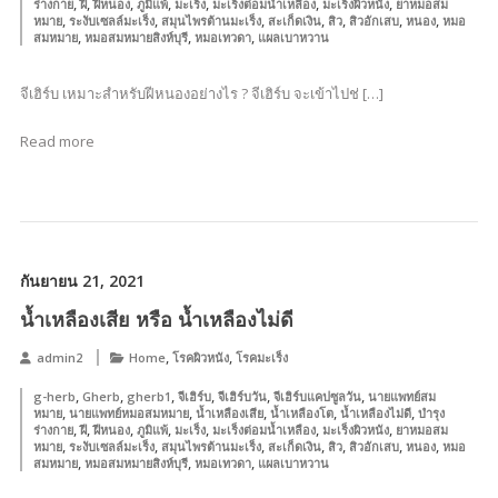
,
,
,
,
,
,
,
ร่างกาย
ฝี
ฝีหนอง
ภูมิแพ้
มะเร็ง
มะเร็งต่อมน้ำเหลือง
มะเร็งผิวหนัง
ยาหมอสม
,
,
,
,
,
,
,
หมาย
ระงับเซลล์มะเร็ง
สมุนไพรต้านมะเร็ง
สะเก็ดเงิน
สิว
สิวอักเสบ
หนอง
หมอ
,
,
,
สมหมาย
หมอสมหมายสิงห์บุรี
หมอเทวดา
แผลเบาหวาน
จีเฮิร์บ เหมาะสำหรับฝีหนองอย่างไร ? จีเฮิร์บ จะเข้าไปช่ […]
Read more
กันยายน 21, 2021
น้ำเหลืองเสีย หรือ น้ำเหลืองไม่ดี
,
,
admin2
Home
โรคผิวหนัง
โรคมะเร็ง
,
,
,
,
,
,
g-herb
Gherb
gherb1
จีเฮิร์บ
จีเฮิร์บวัน
จีเฮิร์บแคปซูลวัน
นายแพทย์สม
,
,
,
,
,
หมาย
นายแพทย์หมอสมหมาย
น้ำเหลืองเสีย
น้ำเหลืองโต
น้ำเหลืองไม่ดี
บำรุง
,
,
,
,
,
,
,
ร่างกาย
ฝี
ฝีหนอง
ภูมิแพ้
มะเร็ง
มะเร็งต่อมน้ำเหลือง
มะเร็งผิวหนัง
ยาหมอสม
,
,
,
,
,
,
,
หมาย
ระงับเซลล์มะเร็ง
สมุนไพรต้านมะเร็ง
สะเก็ดเงิน
สิว
สิวอักเสบ
หนอง
หมอ
,
,
,
สมหมาย
หมอสมหมายสิงห์บุรี
หมอเทวดา
แผลเบาหวาน