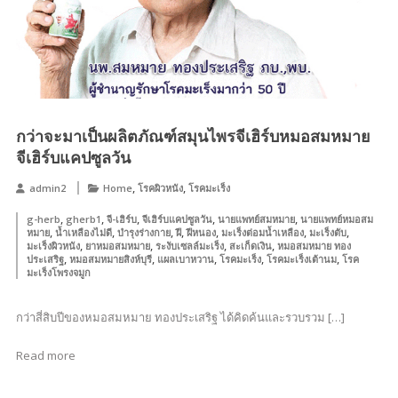
กว่าจะมาเป็นผลิตภัณฑ์สมุนไพรจีเฮิร์บหมอสมหมาย
จีเฮิร์บแคปซูลวัน
,
,
admin2
Home
โรคผิวหนัง
โรคมะเร็ง
,
,
,
,
,
g-herb
gherb1
จี-เฮิร์บ
จีเฮิร์บแคปซูลวัน
นายแพทย์สมหมาย
นายแพทย์หมอสม
,
,
,
,
,
,
,
หมาย
น้ำเหลืองไม่ดี
บำรุงร่างกาย
ฝี
ฝีหนอง
มะเร็งต่อมน้ำเหลือง
มะเร็งตับ
,
,
,
,
มะเร็งผิวหนัง
ยาหมอสมหมาย
ระงับเซลล์มะเร็ง
สะเก็ดเงิน
หมอสมหมาย ทอง
,
,
,
,
,
ประเสริฐ
หมอสมหมายสิงห์บุรี
แผลเบาหวาน
โรคมะเร็ง
โรคมะเร็งเต้านม
โรค
มะเร็งโพรงจมูก
กว่าสี่สิบปีของหมอสมหมาย ทองประเสริฐ ได้คิดค้นและรวบรวม […]
Read more