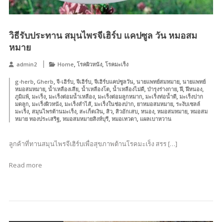
วิธีรับประทาน สมุนไพรจีเฮิร์บ แคปซูล วัน หมอสม
หมาย
,
,
admin2
Home
โรคผิวหนัง
โรคมะเร็ง
,
,
,
,
,
,
g-herb
Gherb
จี-เฮิร์บ
จีเฮิร์บ
จีเฮิร์บแคปซูลวัน
นายแพทย์สมหมาย
นายแพทย์
,
,
,
,
,
,
,
หมอสมหมาย
น้ำเหลืองเสีย
น้ำเหลืองโต
น้ำเหลืองไม่ดี
บำรุงร่างกาย
ฝี
ฝีหนอง
,
,
,
,
,
ภูมิแพ้
มะเร็ง
มะเร็งต่อมน้ำเหลือง
มะเร็งต่อมลูกหมาก
มะเร็งท่อน้ำดี
มะเร็งปาก
,
,
,
,
,
มดลูก
มะเร็งผิวหนัง
มะเร็งลำไส้
มะเร็งในช่องปาก
ยาหมอสมหมาย
ระงับเซลล์
,
,
,
,
,
,
,
มะเร็ง
สมุนไพรต้านมะเร็ง
สะเก็ดเงิน
สิว
สิวอักเสบ
หนอง
หมอสมหมาย
หมอสม
,
,
,
หมาย ทองประเสริฐ
หมอสมหมายสิงห์บุรี
หมอเทวดา
แผลเบาหวาน
ลูกค้าที่ทานสมุนไพรจีเฮิร์บเพื่อสุขภาพต้านโรคมะเร็ง สรร […]
Read more