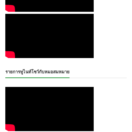
รายการทูไนท์โชว์กับหมอสมหมาย