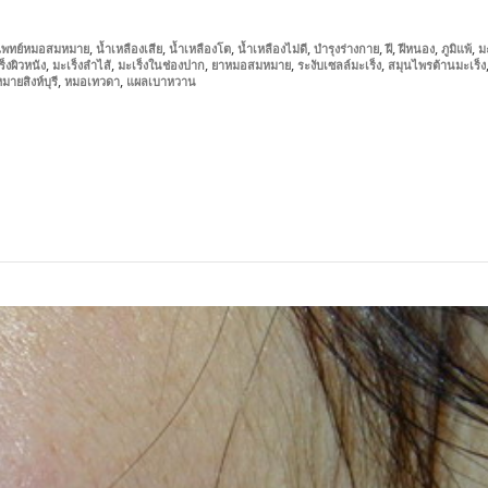
,
,
,
,
,
,
,
,
พทย์หมอสมหมาย
น้ำเหลืองเสีย
น้ำเหลืองโต
น้ำเหลืองไม่ดี
บำรุงร่างกาย
ฝี
ฝีหนอง
ภูมิแพ้
ม
,
,
,
,
,
ร็งผิวหนัง
มะเร็งลำไส้
มะเร็งในช่องปาก
ยาหมอสมหมาย
ระงับเซลล์มะเร็ง
สมุนไพรต้านมะเร็ง
,
,
ายสิงห์บุรี
หมอเทวดา
แผลเบาหวาน