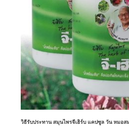
วิธีรับประทาน สมุนไพรจีเฮิร์บ แคปซูล วัน หมอ