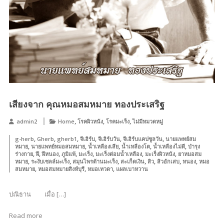
เสียงจาก คุณหมอสมหมาย ทองประเสริฐ
,
,
,
admin2
Home
โรคผิวหนัง
โรคมะเร็ง
ไม่มีหมวดหมู่
,
,
,
,
,
,
g-herb
Gherb
gherb1
จีเฮิร์บ
จีเฮิร์บวัน
จีเฮิร์บแคปซูลวัน
นายแพทย์สม
,
,
,
,
,
หมาย
นายแพทย์หมอสมหมาย
น้ำเหลืองเสีย
น้ำเหลืองโต
น้ำเหลืองไม่ดี
บำรุง
,
,
,
,
,
,
,
ร่างกาย
ฝี
ฝีหนอง
ภูมิแพ้
มะเร็ง
มะเร็งต่อมน้ำเหลือง
มะเร็งผิวหนัง
ยาหมอสม
,
,
,
,
,
,
,
หมาย
ระงับเซลล์มะเร็ง
สมุนไพรต้านมะเร็ง
สะเก็ดเงิน
สิว
สิวอักเสบ
หนอง
หมอ
,
,
,
สมหมาย
หมอสมหมายสิงห์บุรี
หมอเทวดา
แผลเบาหวาน
ปณิธาน เมื่อ […]
Read more