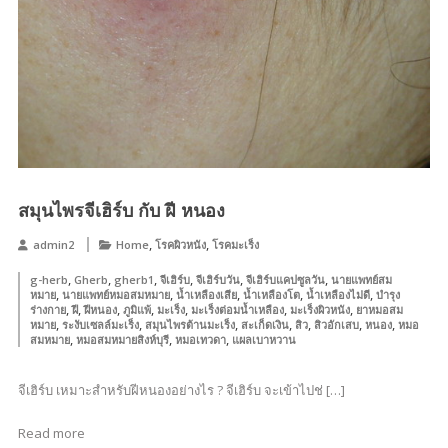
สมุนไพรจีเฮิร์บ กับ ฝี หนอง
,
,
admin2
Home
โรคผิวหนัง
โรคมะเร็ง
,
,
,
,
,
,
g-herb
Gherb
gherb1
จีเฮิร์บ
จีเฮิร์บวัน
จีเฮิร์บแคปซูลวัน
นายแพทย์สม
,
,
,
,
,
หมาย
นายแพทย์หมอสมหมาย
น้ำเหลืองเสีย
น้ำเหลืองโต
น้ำเหลืองไม่ดี
บำรุง
,
,
,
,
,
,
,
ร่างกาย
ฝี
ฝีหนอง
ภูมิแพ้
มะเร็ง
มะเร็งต่อมน้ำเหลือง
มะเร็งผิวหนัง
ยาหมอสม
,
,
,
,
,
,
,
หมาย
ระงับเซลล์มะเร็ง
สมุนไพรต้านมะเร็ง
สะเก็ดเงิน
สิว
สิวอักเสบ
หนอง
หมอ
,
,
,
สมหมาย
หมอสมหมายสิงห์บุรี
หมอเทวดา
แผลเบาหวาน
จีเฮิร์บ เหมาะสำหรับฝีหนองอย่างไร ? จีเฮิร์บ จะเข้าไปช่ […]
Read more