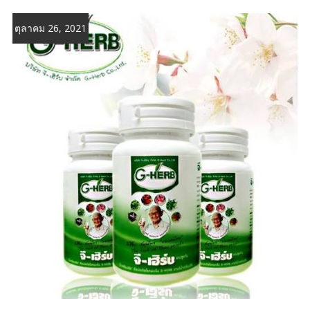
ตุลาคม 26, 2021