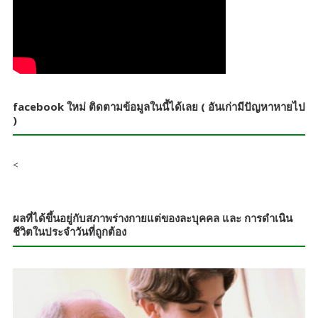
facebook ใหม่ ติดตามข้อมูลในนี้ได้เลย ( อันเก่ามีปัญหาหายไป
)
<
ผลที่ได้ขึ้นอยู่กับสภาพร่างกายแต่ของละบุคคล และ การดำเนิน
ชีวิตในประจำวันที่ถูกต้อง