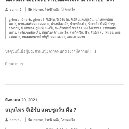
,
,
admin2
Home
โรคผิวหนัง
โรคมะเร็ง
,
,
,
,
,
,
g-herb
Gherb
gherb1
จีเฮิร์บ
จีเฮิร์บวัน
จีเฮิร์บแคปซูลวัน
นายแพทย์สม
,
,
,
,
,
หมาย
นายแพทย์หมอสมหมาย
น้ำเหลืองเสีย
น้ำเหลืองโต
น้ำเหลืองไม่ดี
บำรุง
,
,
,
,
,
,
,
ร่างกาย
ฝี
ฝีหนอง
ภูมิแพ้
มะเร็ง
มะเร็งต่อมน้ำเหลือง
มะเร็งผิวหนัง
ยาหมอสม
,
,
,
,
,
,
,
หมาย
ระงับเซลล์มะเร็ง
สมุนไพรต้านมะเร็ง
สะเก็ดเงิน
สิว
สิวอักเสบ
หนอง
หมอ
,
,
,
สมหมาย
หมอสมหมายสิงห์บุรี
หมอเทวดา
แผลเบาหวาน
ปัจจุบันนี้เมื่อผู้ป่วยส่วนหนึ่งตรวจพบตัวเองว่ามีความผิ […]
Read more
สิงหาคม 20, 2021
สมุนไพร จีเฮิร์บ แคปซูลวัน คือ ?
,
,
admin2
Home
โรคผิวหนัง
โรคมะเร็ง