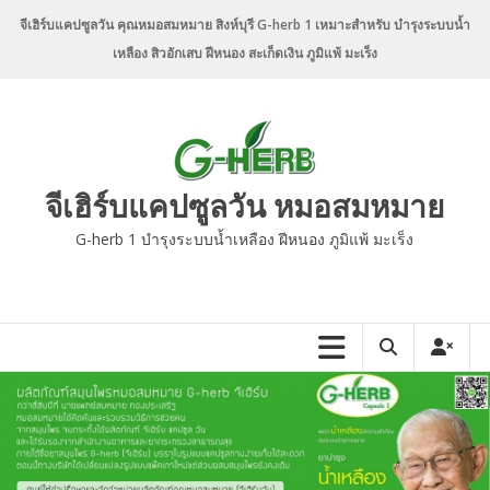
Skip
จีเฮิร์บแคปซูลวัน คุณหมอสมหมาย สิงห์บุรี G-herb 1 เหมาะสำหรับ บำรุงระบบน้ำ
to
เหลือง สิวอักเสบ ฝีหนอง สะเก็ดเงิน ภูมิแพ้ มะเร็ง
content
จีเฮิร์บแคปซูลวัน หมอสมหมาย
G-herb 1 บำรุงระบบน้ำเหลือง ฝีหนอง ภูมิแพ้ มะเร็ง