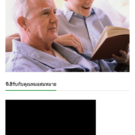
จีเฮิร์บกับคุณหมอสมหมาย