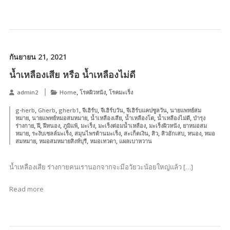
กันยายน 21, 2021
น้ำเหลืองเสีย หรือ น้ำเหลืองไม่ดี
,
,
admin2
Home
โรคผิวหนัง
โรคมะเร็ง
,
,
,
,
,
,
g-herb
Gherb
gherb1
จีเฮิร์บ
จีเฮิร์บวัน
จีเฮิร์บแคปซูลวัน
นายแพทย์สม
,
,
,
,
,
หมาย
นายแพทย์หมอสมหมาย
น้ำเหลืองเสีย
น้ำเหลืองโต
น้ำเหลืองไม่ดี
บำรุง
,
,
,
,
,
,
,
ร่างกาย
ฝี
ฝีหนอง
ภูมิแพ้
มะเร็ง
มะเร็งต่อมน้ำเหลือง
มะเร็งผิวหนัง
ยาหมอสม
,
,
,
,
,
,
,
หมาย
ระงับเซลล์มะเร็ง
สมุนไพรต้านมะเร็ง
สะเก็ดเงิน
สิว
สิวอักเสบ
หนอง
หมอ
,
,
,
สมหมาย
หมอสมหมายสิงห์บุรี
หมอเทวดา
แผลเบาหวาน
น้ำเหลืองเสีย ร่างกายคนเรานอกจากจะมีอวัยวะน้อยใหญ่แล้ว […]
Read more