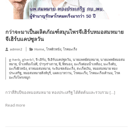
กว่าจะมาเป็นผลิตภัณฑ์สมุนไพรจีเฮิร์บหมอสมหมาย
จีเฮิร์บแคปซูลวัน
,
,
admin2
Home
โรคผิวหนัง
โรคมะเร็ง
,
,
,
,
,
g-herb
gherb1
จี-เฮิร์บ
จีเฮิร์บแคปซูลวัน
นายแพทย์สมหมาย
นายแพทย์หมอสม
,
,
,
,
,
,
,
หมาย
น้ำเหลืองไม่ดี
บำรุงร่างกาย
ฝี
ฝีหนอง
มะเร็งต่อมน้ำเหลือง
มะเร็งตับ
,
,
,
,
มะเร็งผิวหนัง
ยาหมอสมหมาย
ระงับเซลล์มะเร็ง
สะเก็ดเงิน
หมอสมหมาย ทอง
,
,
,
,
,
ประเสริฐ
หมอสมหมายสิงห์บุรี
แผลเบาหวาน
โรคมะเร็ง
โรคมะเร็งเต้านม
โรค
มะเร็งโพรงจมูก
กว่าสี่สิบปีของหมอสมหมาย ทองประเสริฐ ได้คิดค้นและรวบรวม […]
Read more