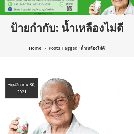
ป้ายกำกับ:
น้ำเหลืองไม่ดี
Home
⁄
Posts Tagged "น้ำเหลืองไม่ดี"
พฤศจิกายน 30,
2021