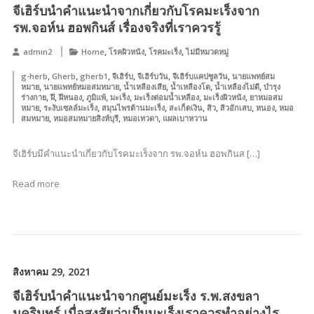
จีเฮิร์บนำคำแนะนำจากเกี่ยวกับโรคมะเร็งจาก
รพ.จอห์น ฮอพกินส์ เรื่องจริงที่เราควรรู้
,
,
,
admin2
Home
โรคผิวหนัง
โรคมะเร็ง
ไม่มีหมวดหมู่
,
,
,
,
,
,
g-herb
Gherb
gherb1
จีเฮิร์บ
จีเฮิร์บวัน
จีเฮิร์บแคปซูลวัน
นายแพทย์สม
,
,
,
,
,
หมาย
นายแพทย์หมอสมหมาย
น้ำเหลืองเสีย
น้ำเหลืองโต
น้ำเหลืองไม่ดี
บำรุง
,
,
,
,
,
,
,
ร่างกาย
ฝี
ฝีหนอง
ภูมิแพ้
มะเร็ง
มะเร็งต่อมน้ำเหลือง
มะเร็งผิวหนัง
ยาหมอสม
,
,
,
,
,
,
,
หมาย
ระงับเซลล์มะเร็ง
สมุนไพรต้านมะเร็ง
สะเก็ดเงิน
สิว
สิวอักเสบ
หนอง
หมอ
,
,
,
สมหมาย
หมอสมหมายสิงห์บุรี
หมอเทวดา
แผลเบาหวาน
จีเฮิร์บมีคำแนะนำเกี่ยวกับโรคมะเร็งจาก รพ.จอห์น ฮอพกินส […]
Read more
สิงหาคม 29, 2021
จีเฮิร์บนำคำแนะนำจากศูนย์มะเร็ง ร.พ.สงขลา
นครินทร์ เมื่อสงสัยว่าเป็นมะเร็งเราควรทำอย่างไร