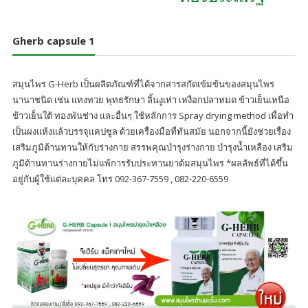
Gherb capsule 1
สมุนไพร G-Herb เป็นผลิตภัณฑ์ที่ได้จากสารสกัดเข้มข้นของสมุนไพร
นานาชนิด เช่น แทงทวย พุทธรักษา ลิ้นงูเห่า เหงือกปลาหมด ข้าวเย็นเหนือ
ข้าวเย็นใต้ ทองพันช่าง และอื่นๆ ใช้หลักการ Spray drying method เพื่อทำ
เป็นผงแห้งแล้วบรรจุแคปซูล ด้วยเครื่องมือที่ทันสมัย นอกจากนี้ยังช่วยเรื่อง
เสริมภูมิต้านทานให้กับร่างกาย สรรพคุณบำรุงร่างกาย บำรุงน้ำเหลือง เสริม
ภูมิต้านทานร่างกายไม่แพ้การรับประทานยาต้มสมุนไพร *ผลลัพธ์ที่ได้ขึ้น
อยู่กับผู้ใช้แต่ละบุคคล โทร 092-367-7559 , 082-220-6559