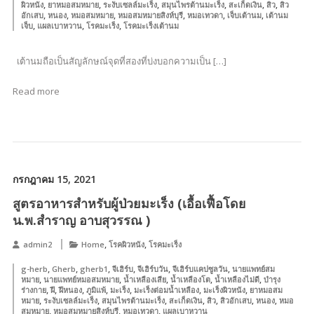
,
,
,
,
,
,
ผิวหนัง
ยาหมอสมหมาย
ระงับเซลล์มะเร็ง
สมุนไพรต้านมะเร็ง
สะเก็ดเงิน
สิว
สิว
,
,
,
,
,
,
อักเสบ
หนอง
หมอสมหมาย
หมอสมหมายสิงห์บุรี
หมอเทวดา
เจ็บเต้านม
เต้านม
,
,
,
เจ็บ
แผลเบาหวาน
โรคมะเร็ง
โรคมะเร็งเต้านม
เต้านมถือเป็นสัญลักษณ์จุดที่สองที่บ่งบอกความเป็น […]
Read more
กรกฎาคม 15, 2021
สูตรอาหารสำหรับผู้ป่วยมะเร็ง (เอื้อเฟื้อโดย
น.พ.สำราญ อาบสุวรรณ )
,
,
admin2
Home
โรคผิวหนัง
โรคมะเร็ง
,
,
,
,
,
,
g-herb
Gherb
gherb1
จีเฮิร์บ
จีเฮิร์บวัน
จีเฮิร์บแคปซูลวัน
นายแพทย์สม
,
,
,
,
,
หมาย
นายแพทย์หมอสมหมาย
น้ำเหลืองเสีย
น้ำเหลืองโต
น้ำเหลืองไม่ดี
บำรุง
,
,
,
,
,
,
,
ร่างกาย
ฝี
ฝีหนอง
ภูมิแพ้
มะเร็ง
มะเร็งต่อมน้ำเหลือง
มะเร็งผิวหนัง
ยาหมอสม
,
,
,
,
,
,
,
หมาย
ระงับเซลล์มะเร็ง
สมุนไพรต้านมะเร็ง
สะเก็ดเงิน
สิว
สิวอักเสบ
หนอง
หมอ
,
,
,
สมหมาย
หมอสมหมายสิงห์บุรี
หมอเทวดา
แผลเบาหวาน