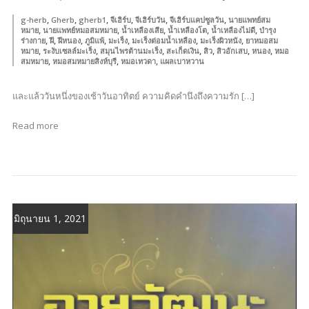
,
,
,
,
,
,
g-herb
Gherb
gherb1
จีเฮิร์บ
จีเฮิร์บวัน
จีเฮิร์บแคปซูลวัน
นายแพทย์สม
,
,
,
,
,
หมาย
นายแพทย์หมอสมหมาย
น้ำเหลืองเสีย
น้ำเหลืองโต
น้ำเหลืองไม่ดี
บำรุง
,
,
,
,
,
,
,
ร่างกาย
ฝี
ฝีหนอง
ภูมิแพ้
มะเร็ง
มะเร็งต่อมน้ำเหลือง
มะเร็งผิวหนัง
ยาหมอสม
,
,
,
,
,
,
,
หมาย
ระงับเซลล์มะเร็ง
สมุนไพรต้านมะเร็ง
สะเก็ดเงิน
สิว
สิวอักเสบ
หนอง
หมอ
,
,
,
สมหมาย
หมอสมหมายสิงห์บุรี
หมอเทวดา
แผลเบาหวาน
และแล้ววันหนึ่งของเช้าวันอาทิตย์ ความคิดคำนึงถึงความรัก […]
Read more
มิถุนายน 1, 2021