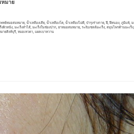
สมหมาย
,
,
,
,
,
,
,
,
พทย์หมอสมหมาย
น้ำเหลืองเสีย
น้ำเหลืองโต
น้ำเหลืองไม่ดี
บำรุงร่างกาย
ฝี
ฝีหนอง
ภูมิแพ้
ม
,
,
,
,
,
ร็งผิวหนัง
มะเร็งลำไส้
มะเร็งในช่องปาก
ยาหมอสมหมาย
ระงับเซลล์มะเร็ง
สมุนไพรต้านมะเร็ง
,
,
ายสิงห์บุรี
หมอเทวดา
แผลเบาหวาน