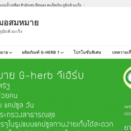
บน้ำเหลือง สิวอักเสบ ฝีหนอง สะเก็ดเงิน ภูมิแพ้ มะเร็ง
 หมอสมหมาย
ูมิแพ้ มะเร็ง
หมาย
ผลิตภัณฑ์ G-HERB 1
โปรโมชั่นพิเศษ
บทความเกี่