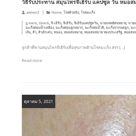
วิธีรับประทาน สมุนไพรจีเฮิร์บ แคปซูล วัน หมอ
,
,
admin2
Home
โรคผิวหนัง
โรคมะเร็ง
,
,
,
,
,
,
g-herb
Gherb
จี-เฮิร์บ
จีเฮิร์บ
จีเฮิร์บแคปซูลวัน
นายแพทย์สมหมาย
นายแ
,
,
,
,
มะเร็งต่อมน้ำเหลือง
มะเร็งต่อมลูกหมาก
มะเร็งท่อน้ำดี
มะเร็งปากมดลูก
มะเ
,
,
,
,
,
,
เงิน
สิว
สิวอักเสบ
หนอง
หมอสมหมาย
หมอสมหมาย ทองประเสริฐ
หมอสมหม
ลูกค้าที่ทานสมุนไพรจีเฮิร์บเพื่อสุขภาพต้านโรคมะเร็ง สรร […]
Read more
ตุลาคม 5, 2021