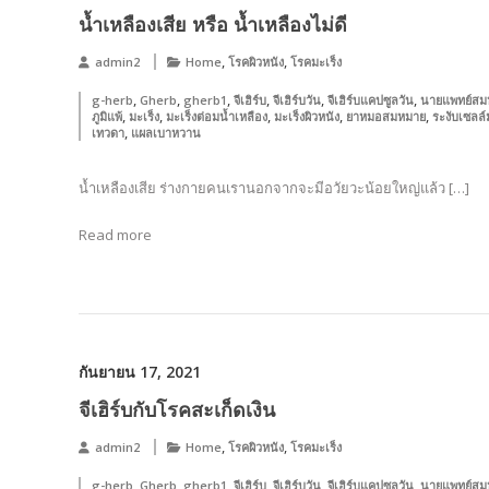
น้ำเหลืองเสีย หรือ น้ำเหลืองไม่ดี
,
,
admin2
Home
โรคผิวหนัง
โรคมะเร็ง
,
,
,
,
,
,
g-herb
Gherb
gherb1
จีเฮิร์บ
จีเฮิร์บวัน
จีเฮิร์บแคปซูลวัน
นายแพทย์สม
,
,
,
,
,
ภูมิแพ้
มะเร็ง
มะเร็งต่อมน้ำเหลือง
มะเร็งผิวหนัง
ยาหมอสมหมาย
ระงับเซลล์
,
เทวดา
แผลเบาหวาน
น้ำเหลืองเสีย ร่างกายคนเรานอกจากจะมีอวัยวะน้อยใหญ่แล้ว […]
Read more
กันยายน 17, 2021
จีเฮิร์บกับโรคสะเก็ดเงิน
,
,
admin2
Home
โรคผิวหนัง
โรคมะเร็ง
,
,
,
,
,
,
g-herb
Gherb
gherb1
จีเฮิร์บ
จีเฮิร์บวัน
จีเฮิร์บแคปซูลวัน
นายแพทย์สม