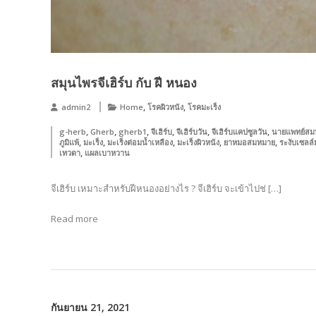
สมุนไพรจีเฮิร์บ กับ ฝี หนอง
,
,
admin2
Home
โรคผิวหนัง
โรคมะเร็ง
,
,
,
,
,
,
g-herb
Gherb
gherb1
จีเฮิร์บ
จีเฮิร์บวัน
จีเฮิร์บแคปซูลวัน
นายแพทย์สม
,
,
,
,
,
ภูมิแพ้
มะเร็ง
มะเร็งต่อมน้ำเหลือง
มะเร็งผิวหนัง
ยาหมอสมหมาย
ระงับเซลล์
,
เทวดา
แผลเบาหวาน
จีเฮิร์บ เหมาะสำหรับฝีหนองอย่างไร ? จีเฮิร์บ จะเข้าไปช่ […]
Read more
กันยายน 21, 2021