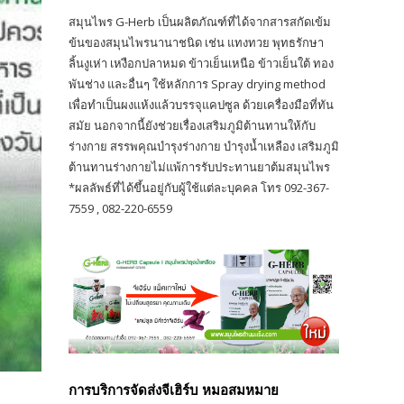
สมุนไพร G-Herb เป็นผลิตภัณฑ์ที่ได้จากสารสกัดเข้ม
ข้นของสมุนไพรนานาชนิด เช่น แทงทวย พุทธรักษา
ลิ้นงูเห่า เหงือกปลาหมด ข้าวเย็นเหนือ ข้าวเย็นใต้ ทอง
พันช่าง และอื่นๆ ใช้หลักการ Spray drying method
เพื่อทำเป็นผงแห้งแล้วบรรจุแคปซูล ด้วยเครื่องมือที่ทัน
สมัย นอกจากนี้ยังช่วยเรื่องเสริมภูมิต้านทานให้กับ
ร่างกาย สรรพคุณบำรุงร่างกาย บำรุงน้ำเหลือง เสริมภูมิ
ต้านทานร่างกายไม่แพ้การรับประทานยาต้มสมุนไพร
*ผลลัพธ์ที่ได้ขึ้นอยู่กับผู้ใช้แต่ละบุคคล โทร 092-367-
7559 , 082-220-6559
การบริการจัดส่งจีเฮิร์บ หมอสมหมาย