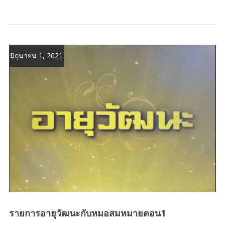
มิถุนายน 1, 2021
รายการอายุวัฒนะกับหมอสมหมายตอน1