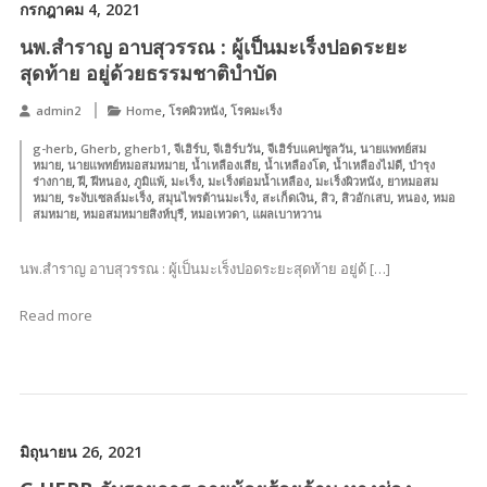
กรกฎาคม 4, 2021
นพ.สำราญ อาบสุวรรณ : ผู้เป็นมะเร็งปอดระยะ
สุดท้าย อยู่ด้วยธรรมชาติบำบัด
,
,
admin2
Home
โรคผิวหนัง
โรคมะเร็ง
,
,
,
,
,
,
g-herb
Gherb
gherb1
จีเฮิร์บ
จีเฮิร์บวัน
จีเฮิร์บแคปซูลวัน
นายแพทย์สม
,
,
,
,
,
หมาย
นายแพทย์หมอสมหมาย
น้ำเหลืองเสีย
น้ำเหลืองโต
น้ำเหลืองไม่ดี
บำรุง
,
,
,
,
,
,
,
ร่างกาย
ฝี
ฝีหนอง
ภูมิแพ้
มะเร็ง
มะเร็งต่อมน้ำเหลือง
มะเร็งผิวหนัง
ยาหมอสม
,
,
,
,
,
,
,
หมาย
ระงับเซลล์มะเร็ง
สมุนไพรต้านมะเร็ง
สะเก็ดเงิน
สิว
สิวอักเสบ
หนอง
หมอ
,
,
,
สมหมาย
หมอสมหมายสิงห์บุรี
หมอเทวดา
แผลเบาหวาน
นพ.สำราญ อาบสุวรรณ : ผู้เป็นมะเร็งปอดระยะสุดท้าย อยู่ด้ […]
Read more
มิถุนายน 26, 2021