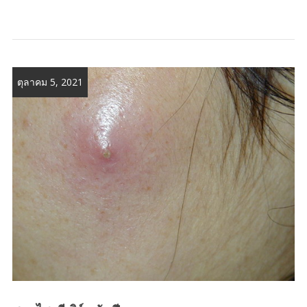
ตุลาคม 5, 2021