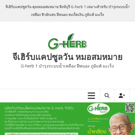
Skip
จีเฮิร์บแคปซูลวัน คุณหมอสมหมาย สิงห์บุรี G-herb 1 เหมาะสำหรับ บำรุงระบบน้ำ
to
เหลือง สิวอักเสบ ฝีหนอง สะเก็ดเงิน ภูมิแพ้ มะเร็ง
content
จีเฮิร์บแคปซูลวัน หมอสมหมาย
G-herb 1 บำรุงระบบน้ำเหลือง ฝีหนอง ภูมิแพ้ มะเร็ง