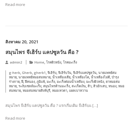
Read more
สิงหาคม 20, 2021
สมุนไพร จีเฮิร์บ แคปซูลวัน คือ ?
,
,
admin2
Home
โรคผิวหนัง
โรคมะเร็ง
,
,
,
,
,
,
g-herb
Gherb
gherb1
จีเฮิร์บ
จีเฮิร์บวัน
จีเฮิร์บแคปซูลวัน
นายแพทย์สม
,
,
,
,
,
หมาย
นายแพทย์หมอสมหมาย
น้ำเหลืองเสีย
น้ำเหลืองโต
น้ำเหลืองไม่ดี
บำรุง
,
,
,
,
,
,
,
ร่างกาย
ฝี
ฝีหนอง
ภูมิแพ้
มะเร็ง
มะเร็งต่อมน้ำเหลือง
มะเร็งผิวหนัง
ยาหมอสม
,
,
,
,
,
,
,
หมาย
ระงับเซลล์มะเร็ง
สมุนไพรต้านมะเร็ง
สะเก็ดเงิน
สิว
สิวอักเสบ
หนอง
หมอ
,
,
,
สมหมาย
หมอสมหมายสิงห์บุรี
หมอเทวดา
แผลเบาหวาน
สมุนไพร จีเฮิร์บ แคปซูลวัน คือ ? แรกเริ่มเดิม จีเฮิร์บแ […]
Read more