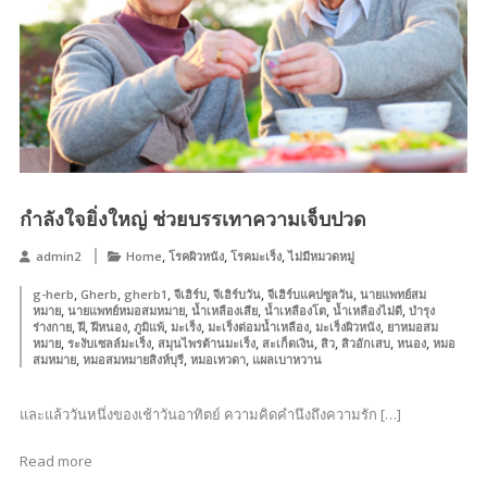
กำลังใจยิ่งใหญ่ ช่วยบรรเทาความเจ็บปวด
,
,
,
admin2
Home
โรคผิวหนัง
โรคมะเร็ง
ไม่มีหมวดหมู่
,
,
,
,
,
,
g-herb
Gherb
gherb1
จีเฮิร์บ
จีเฮิร์บวัน
จีเฮิร์บแคปซูลวัน
นายแพทย์สม
,
,
,
,
,
หมาย
นายแพทย์หมอสมหมาย
น้ำเหลืองเสีย
น้ำเหลืองโต
น้ำเหลืองไม่ดี
บำรุง
,
,
,
,
,
,
,
ร่างกาย
ฝี
ฝีหนอง
ภูมิแพ้
มะเร็ง
มะเร็งต่อมน้ำเหลือง
มะเร็งผิวหนัง
ยาหมอสม
,
,
,
,
,
,
,
หมาย
ระงับเซลล์มะเร็ง
สมุนไพรต้านมะเร็ง
สะเก็ดเงิน
สิว
สิวอักเสบ
หนอง
หมอ
,
,
,
สมหมาย
หมอสมหมายสิงห์บุรี
หมอเทวดา
แผลเบาหวาน
และแล้ววันหนึ่งของเช้าวันอาทิตย์ ความคิดคำนึงถึงความรัก […]
Read more