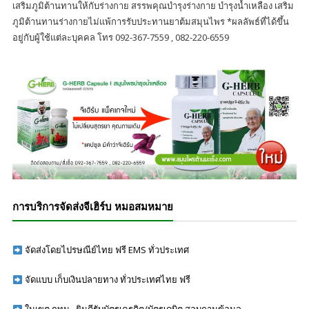
เสริมภูมิต้านทานให้กับร่างกาย สรรพคุณบำรุงร่างกาย บำรุงน้ำเหลือง เสริม
ภูมิต้านทานร่างกายไม่แพ้การรับประทานยาต้มสมุนไพร *ผลลัพธ์ที่ได้ขึ้น
อยู่กับผู้ใช้แต่ละบุคคล โทร 092-367-7559 , 082-220-6559
การบริการจัดส่งจีเฮิร์บ หมอสมหมาย
จัดส่งโดยไปรษณีย์ไทย ฟรี EMS ทั่วประเทศ
จัดแบบ เก็บเงินปลายทาง ทั่วประเทศไทย ฟรี