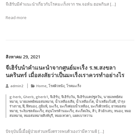
จีเฮิร์บมีคำแนะนำเกี่ยวกับโรคมะเร็งจาก รพ.จอห์น ฮอพกินส […]
Read more
สิงหาคม 29, 2021
จีเฮิร์บนำคำแนะนำจากศูนย์มะเร็ง ร.พ.สงขลา
นครินทร์ เมื่อสงสัยว่าเป็นมะเร็งเราควรทำอย่างไร
,
,
admin2
Home
โรคผิวหนัง
โรคมะเร็ง
,
,
,
,
,
,
g-herb
Gherb
gherb1
จีเฮิร์บ
จีเฮิร์บวัน
จีเฮิร์บแคปซูลวัน
นายแพทย์สม
,
,
,
,
,
หมาย
นายแพทย์หมอสมหมาย
น้ำเหลืองเสีย
น้ำเหลืองโต
น้ำเหลืองไม่ดี
บำรุง
,
,
,
,
,
,
,
ร่างกาย
ฝี
ฝีหนอง
ภูมิแพ้
มะเร็ง
มะเร็งต่อมน้ำเหลือง
มะเร็งผิวหนัง
ยาหมอสม
,
,
,
,
,
,
,
หมาย
ระงับเซลล์มะเร็ง
สมุนไพรต้านมะเร็ง
สะเก็ดเงิน
สิว
สิวอักเสบ
หนอง
หมอ
,
,
,
สมหมาย
หมอสมหมายสิงห์บุรี
หมอเทวดา
แผลเบาหวาน
ปัจจุบันนี้เมื่อผู้ป่วยส่วนหนึ่งตรวจพบตัวเองว่ามีความผิ […]