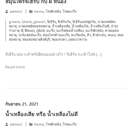
สมุนไพรจีเฮิร์บ กับ ฝี หนอง
,
,
admin2
Home
โรคผิวหนัง
โรคมะเร็ง
,
,
,
,
,
,
g-herb
Gherb
gherb1
จีเฮิร์บ
จีเฮิร์บวัน
จีเฮิร์บแคปซูลวัน
นายแพทย์สม
,
,
,
,
,
หมาย
นายแพทย์หมอสมหมาย
น้ำเหลืองเสีย
น้ำเหลืองโต
น้ำเหลืองไม่ดี
บำรุง
,
,
,
,
,
,
,
ร่างกาย
ฝี
ฝีหนอง
ภูมิแพ้
มะเร็ง
มะเร็งต่อมน้ำเหลือง
มะเร็งผิวหนัง
ยาหมอสม
,
,
,
,
,
,
,
หมาย
ระงับเซลล์มะเร็ง
สมุนไพรต้านมะเร็ง
สะเก็ดเงิน
สิว
สิวอักเสบ
หนอง
หมอ
,
,
,
สมหมาย
หมอสมหมายสิงห์บุรี
หมอเทวดา
แผลเบาหวาน
จีเฮิร์บ เหมาะสำหรับฝีหนองอย่างไร ? จีเฮิร์บ จะเข้าไปช่ […]
Read more
กันยายน 21, 2021
น้ำเหลืองเสีย หรือ น้ำเหลืองไม่ดี
,
,
admin2
Home
โรคผิวหนัง
โรคมะเร็ง