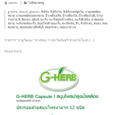
admin
ไม่มีหมวดหมู่
,
,
,
,
,
,
g-herb
Gherb
gherb1
จีเฮิร์บ
จีเฮิร์บวัน
จีเฮิร์บแคปซูลวัน
นายแพทย์สม
,
,
,
,
,
หมาย
นายแพทย์หมอสมหมาย
น้ำเหลืองเสีย
น้ำเหลืองโต
น้ำเหลืองไม่ดี
บำรุง
,
,
,
,
,
,
,
ร่างกาย
ฝี
ฝีหนอง
ภูมิแพ้
มะเร็ง
มะเร็งต่อมน้ำเหลือง
มะเร็งผิวหนัง
ยาหมอสม
,
,
,
,
,
,
,
หมาย
ระงับเซลล์มะเร็ง
สมุนไพรต้านมะเร็ง
สะเก็ดเงิน
สิว
สิวอักเสบ
หนอง
หมอ
,
,
,
สมหมาย
หมอสมหมายสิงห์บุรี
หมอเทวดา
แผลเบาหวาน
รายการ “อายุวัฒนะ” ทางช่อง 11 ทุกวันจันทร์ ช่วงบ่ายโมงก […]
Read more