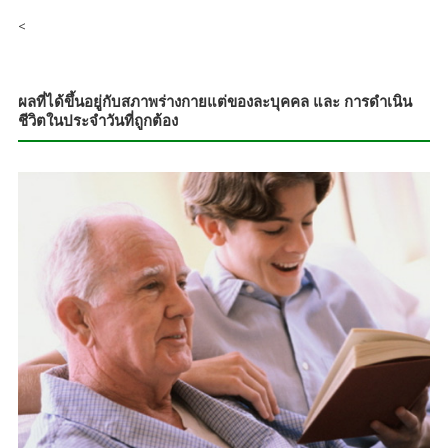
<
ผลที่ได้ขึ้นอยู่กับสภาพร่างกายแต่ของละบุคคล และ การดำเนิน
ชีวิตในประจำวันที่ถูกต้อง