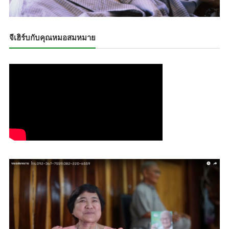
จีเฮิร์บกับคุณหมอสมหมาย