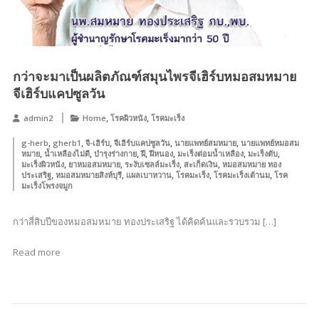
กว่าจะมาเป็นผลิตภัณฑ์สมุนไพรจีเฮิร์บหมอสมหมาย
จีเฮิร์บแคปซูลวัน
,
,
admin2
Home
โรคผิวหนัง
โรคมะเร็ง
,
,
,
,
,
g-herb
gherb1
จี-เฮิร์บ
จีเฮิร์บแคปซูลวัน
นายแพทย์สมหมาย
นายแพทย์หมอสม
,
,
,
,
,
,
,
หมาย
น้ำเหลืองไม่ดี
บำรุงร่างกาย
ฝี
ฝีหนอง
มะเร็งต่อมน้ำเหลือง
มะเร็งตับ
,
,
,
,
มะเร็งผิวหนัง
ยาหมอสมหมาย
ระงับเซลล์มะเร็ง
สะเก็ดเงิน
หมอสมหมาย ทอง
,
,
,
,
,
ประเสริฐ
หมอสมหมายสิงห์บุรี
แผลเบาหวาน
โรคมะเร็ง
โรคมะเร็งเต้านม
โรค
มะเร็งโพรงจมูก
กว่าสี่สิบปีของหมอสมหมาย ทองประเสริฐ ได้คิดค้นและรวบรวม […]
Read more