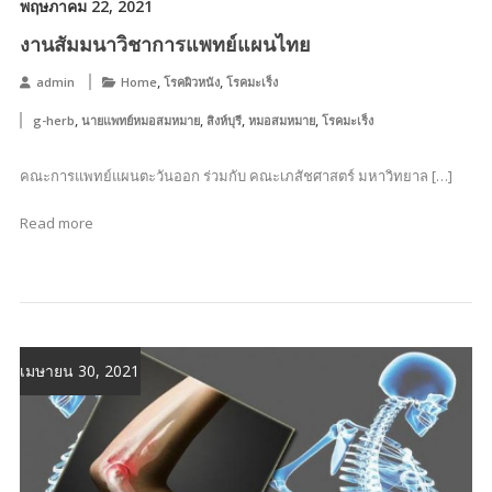
พฤษภาคม 22, 2021
งานสัมมนาวิชาการแพทย์แผนไทย
,
,
admin
Home
โรคผิวหนัง
โรคมะเร็ง
,
,
,
,
g-herb
นายแพทย์หมอสมหมาย
สิงห์บุรี
หมอสมหมาย
โรคมะเร็ง
คณะการแพทย์แผนตะวันออก ร่วมกับ คณะเภสัชศาสตร์ มหาวิทยาล […]
Read more
เมษายน 30, 2021